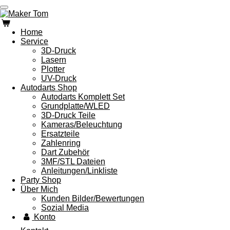
Zum
Hauptinhalt
springen
Home
Service
3D-Druck
Lasern
Plotter
UV-Druck
Autodarts Shop
Autodarts Komplett Set
Grundplatte/WLED
3D-Druck Teile
Kameras/Beleuchtung
Ersatzteile
Zahlenring
Dart Zubehör
3MF/STL Dateien
Anleitungen/Linkliste
Party Shop
Über Mich
Kunden Bilder/Bewertungen
Sozial Media
Konto