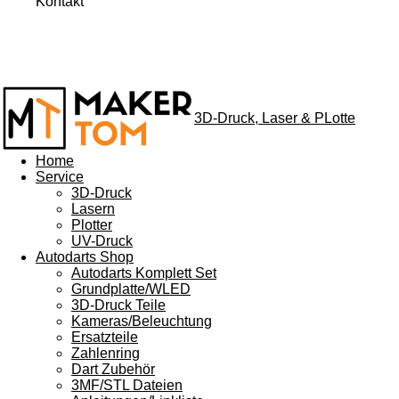
Kontakt
3D-Druck, Laser & PLotte
Home
Service
3D-Druck
Lasern
Plotter
UV-Druck
Autodarts Shop
Autodarts Komplett Set
Grundplatte/WLED
3D-Druck Teile
Kameras/Beleuchtung
Ersatzteile
Zahlenring
Dart Zubehör
3MF/STL Dateien