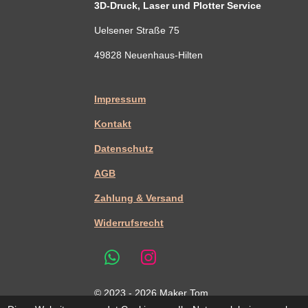
3D-Druck, Laser und Plotter Service
Uelsener Straße 75
49828 Neuenhaus-Hilten
Impressum
Kontakt
Datenschutz
AGB
Zahlung & Versand
Widerrufsrecht
W
I
h
n
© 2023 - 2026 Maker Tom
a
s