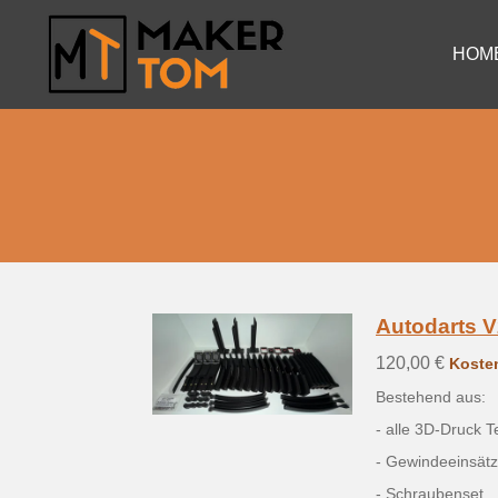
Zum
Hauptinhalt
HOM
springen
Autodarts V
120,00 €
Koste
Bestehend aus:
- alle 3D-Druck T
- Gewindeeinsätz
- Schraubenset