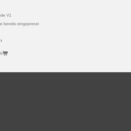
eile V1
e bereits eingepresst
rb