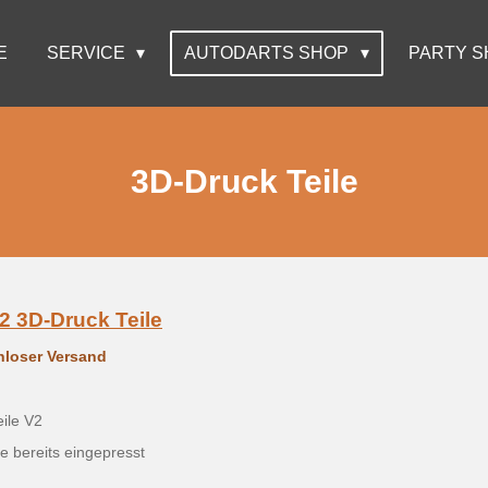
E
SERVICE
AUTODARTS SHOP
PARTY S
3D-Druck Teile
2 3D-Druck Teile
nloser Versand
eile V2
e bereits eingepresst