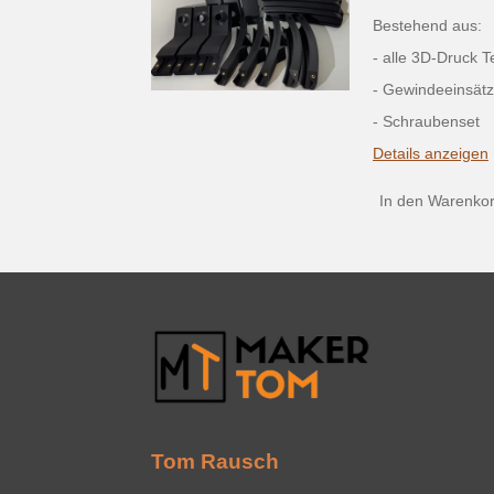
Bestehend aus:
- alle 3D-Druck T
- Gewindeeinsätz
- Schraubenset
Details anzeigen
In den Warenko
Tom Rausch