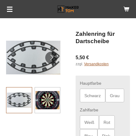
Zum
Hauptinhalt
springen
Zahlenring für
Dartscheibe
5,50 €
zzgl.
Versandkosten
Hauptfarbe
Schwarz
Grau
Zahlfarbe
Weiß
Rot
Blau
Pink