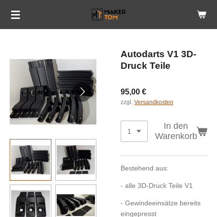
Zum
Hauptinhalt
springen
Autodarts V1 3D-
Druck Teile
95,00 €
zzgl.
Versandkosten
In den
Warenkorb
Bestehend aus:
- alle 3D-Druck Teile V1
- Gewindeeinsätze bereits
eingepresst